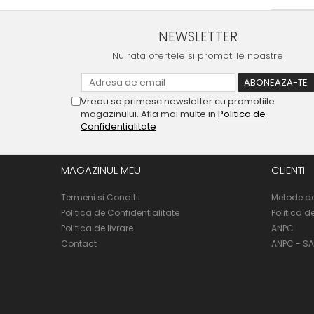
NEWSLETTER
Nu rata ofertele si promotiile noastre
Vreau sa primesc newsletter cu promotiile
magazinului. Afla mai multe in
Politica de
Confidentialitate
MAGAZINUL MEU
CLIENTI
Termeni si Conditii
Metode de
Politica de Confidentialitate
Politica d
Politica de livrare
ANPC
Contact
ANPC - SA