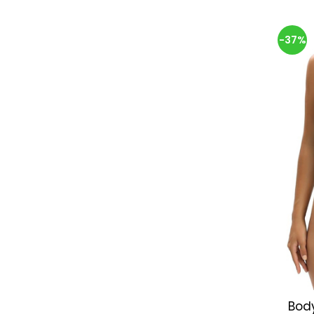
-37%
Body