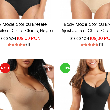
 Modelator cu Bretele
Body Modelator cu Br
ile si Chilot Clasic, Negru
Ajustabile si Chilot Clas
189,00 RON
189,00 R
18,00 RON
318,00 RON
(1)
(1)
NOU
-50%