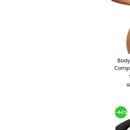
Body
Compr
3
-44%