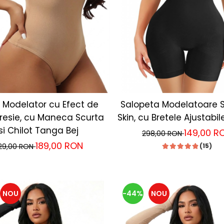
 Modelator cu Efect de
Salopeta Modelatoare 
esie, cu Maneca Scurta
Skin, cu Bretele Ajustabil
si Chilot Tanga Bej
149,00 R
298,00 RON
189,00 RON
29,00 RON
(15)
NOU
-44%
NOU