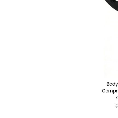
Body
Compre
3