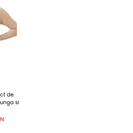
ct de
unga si
ON