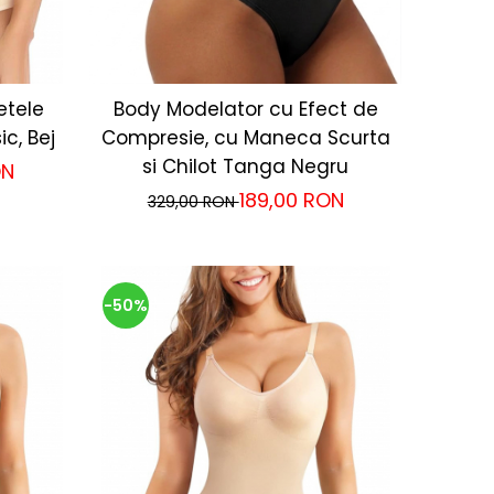
etele
Body Modelator cu Efect de
ic, Bej
Compresie, cu Maneca Scurta
si Chilot Tanga Negru
ON
189,00 RON
329,00 RON
-50%