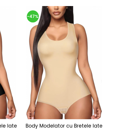
-47%
le late
Body Modelator cu Bretele late