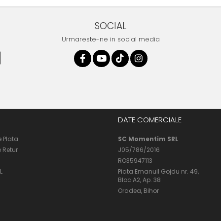
SOCIAL
Urmareste-ne in social media
DATE COMERCIALE
 Plata
SC Momentim SRL
e Retur
J05/786/2016
RO35947113
L
Piata Emanuil Gojdu nr. 49,
Bloc A2, Ap. 38
Oradea, Bihor