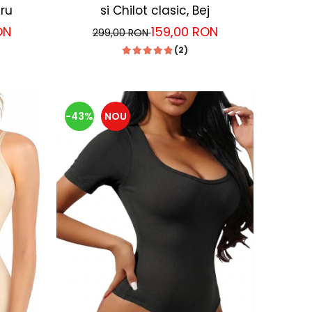
gru
si Chilot clasic, Bej
ON
159,00 RON
299,00 RON
(2)
-43%
NOU