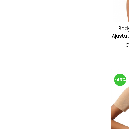
Body
Ajustab
3
-43%