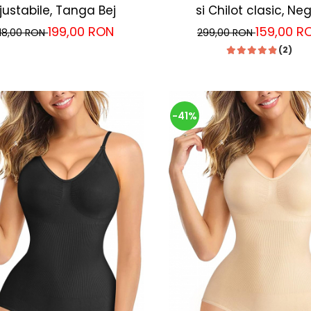
justabile, Tanga Bej
si Chilot clasic, Ne
199,00 RON
159,00 R
18,00 RON
299,00 RON
(2)
-41%