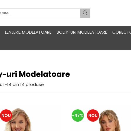
LENJERIE MODELATOARE
BODY-URI MODELATOARE
CORECTO
-uri Modelatoare
:
1-
14
din
14
produse
NOU
-47%
NOU