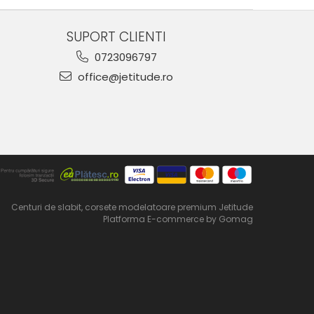
SUPORT CLIENTI
0723096797
office@jetitude.ro
Centuri de slabit, corsete modelatoare premium Jetitude
Platforma E-commerce by Gomag