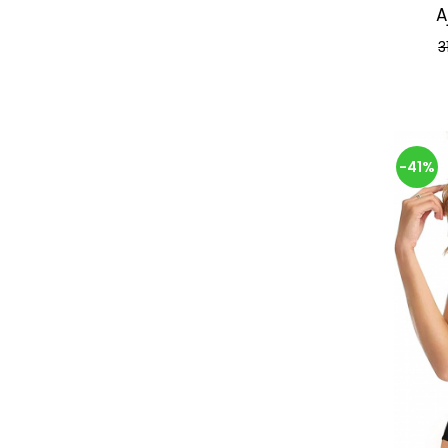
A
3
-41%