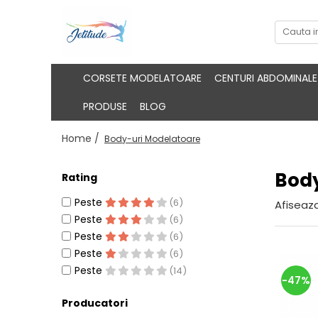
CORSETE MODELATOARE
CENTURI ABDOMINALE
PRODUSE
BLOG
Home /
Body-uri Modelatoare
Body
Rating
Peste
(6)
Afiseaza
Peste
(6)
Peste
(6)
Peste
(6)
Peste
(14)
-47%
Producatori