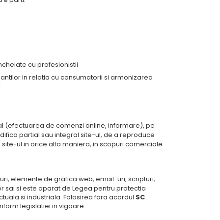
ncheiate cu profesionistii
ntilor in relatia cu consumatorii si armonizarea
r
nal (efectuarea de comenzi online, informare), pe
ifica partial sau integral site-ul, de a reproduce
 site-ul in orice alta maniera, in scopuri comerciale
luri, elemente de grafica web, email-uri, scripturi,
lor sai si este aparat de Legea pentru protectia
ctuala si industriala. Folosirea fara acordul
SC
rm legislatiei in vigoare.