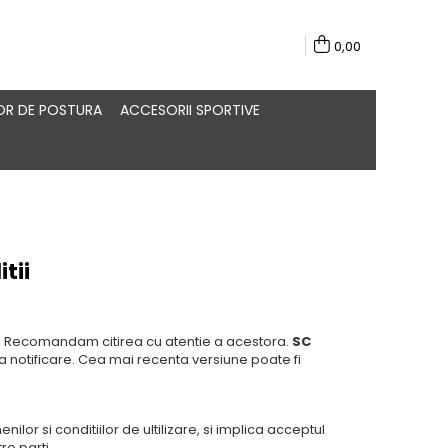
0,00
R DE POSTURA
ACCESORII SPORTIVE
tii
os. Recomandam citirea cu atentie a acestora.
SC
a notificare. Cea mai recenta versiune poate fi
r si conditiilor de ultilizare, si implica acceptul
re parti.