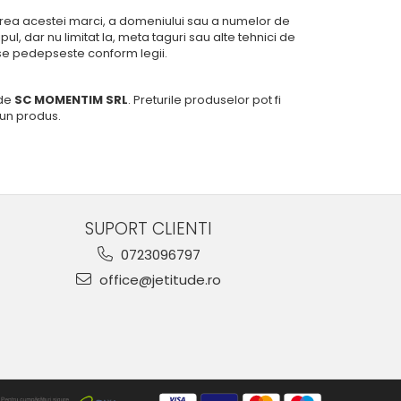
izarea acestei marci, a domeniului sau a numelor de
l, dar nu limitat la, meta taguri sau alte tehnici de
 se pedepseste conform legii.
 de
SC MOMENTIM SRL
. Preturile produselor pot fi
 un produs.
SUPORT CLIENTI
0723096797
office@jetitude.ro