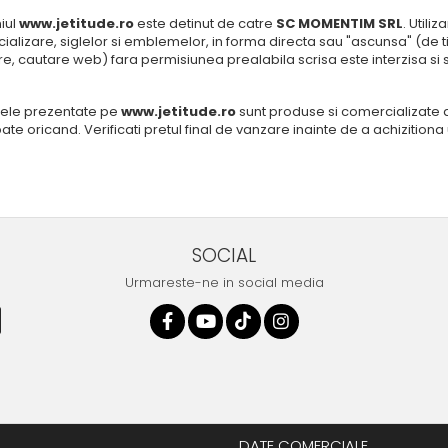
iul
www.jetitude.ro
este detinut de catre
SC MOMENTIM SRL
. Util
alizare, siglelor si emblemelor, in forma directa sau "ascunsa" (de tipu
e, cautare web) fara permisiunea prealabila scrisa este interzisa si
ele prezentate pe
www.jetitude.ro
sunt produse si comercializate
te oricand. Verificati pretul final de vanzare inainte de a achizitiona
SOCIAL
Urmareste-ne in social media
DATE COMERCIALE