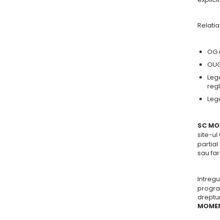
Relati
OG n
OUG 
Leg
reg
Leg
SC MO
site-ul
partial
sau far
Intregu
progra
dreptur
MOMEN