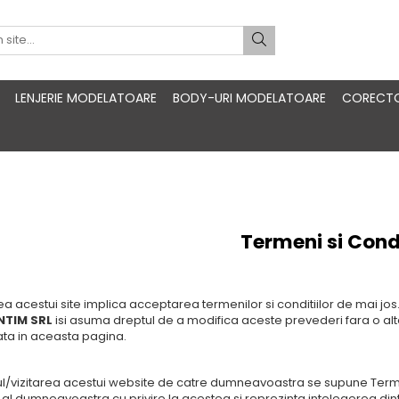
LENJERIE MODELATOARE
BODY-URI MODELATOARE
CORECTO
Termeni si Condi
ea acestui site implica acceptarea termenilor si conditiilor de mai j
TIM SRL
isi asuma dreptul de a modifica aceste prevederi fara o alt
ta in aceasta pagina.
/vizitarea acestui website de catre dumneavoastra se supune Termenilo
t al dumneavoastra cu privire la acestea si reprezinta intelegerea dint