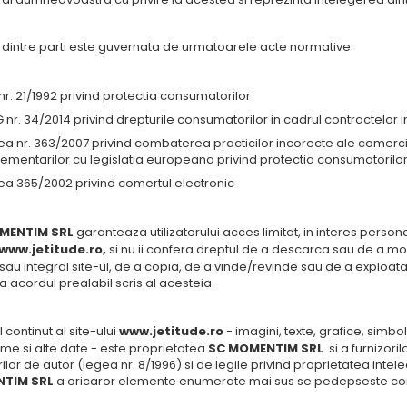
a dintre parti este guvernata de urmatoarele acte normative:
r. 21/1992 privind protectia consumatorilor
nr. 34/2014 privind drepturile consumatorilor in cadrul contractelor i
ea nr. 363/2007 privind combaterea practicilor incorecte ale comercia
lementarilor cu legislatia europeana privind protectia consumatorilo
ea 365/2002 privind comertul electronic
MENTIM SRL
garanteaza utilizatorului acces limitat, in interes perso
www.
jetitude.ro
,
si nu ii confera dreptul de a descarca sau de a mod
 sau integral site-ul, de a copia, de a vinde/revinde sau de a exploata
a acordul prealabil scris al acesteia.
l continut al site-ului
www.
jetitude.ro
- imagini, texte, grafice, simbo
me si alte date - este proprietatea
SC MOMENTIM SRL
si a furnizori
ilor de autor (legea nr. 8/1996) si de legile privind proprietatea intele
TIM SRL
a oricaror elemente enumerate mai sus se pedepseste confo