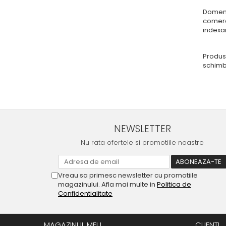
Domen
comerci
indexar
Produs
schimba
NEWSLETTER
Nu rata ofertele si promotiile noastre
Vreau sa primesc newsletter cu promotiile
magazinului. Afla mai multe in
Politica de
Confidentialitate
MAGAZINUL MEU
CLIENTI