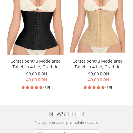
Corset pentru Modelarea
Corset pentru Modelarea
Taliei cu 4 tije, Grad de
Taliei cu 4 tije, Grad de
Compresie Mediu, Negru
Compresie Mediu, Bej
199,00 RON
199,00 RON
149,00 RON
149,00 RON
(18)
(18)
NEWSLETTER
Nu rata ofertele si promotiile noastre