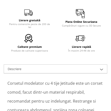
Livrare gratuită
Plata Online Securizata
Pentru comenzile peste de 200 de
Cumpărături sigure cu 3D Secure
lei
Calitate premium
Livrare rapidă
Produse de calitate superioara
În maxim 24-48 de ore
Descriere
Corsetul modelator cu 4 tije Jetitude este un corset
comod, facut dintr-un material respirabil,
recomandat pentru uz indelungat. Restrange si
contureaza abdomenul, sprijina zona coloanei