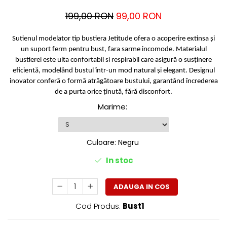
199,00 RON
99,00 RON
Sutienul modelator tip bustiera Jetitude ofera o acoperire extinsa și
un suport ferm pentru bust, fara sarme incomode. Materialul
bustierei este ulta confortabil si respirabil care asigură o susținere
eficientă, modelând bustul într-un mod natural și elegant. Designul
inovator conferă o formă atrăgătoare bustului, garantând încrederea
de a purta orice ținută, fără disconfort.
Marime
:
Culoare
:
Negru
In stoc
ADAUGA IN COS
Cod Produs:
Bust1