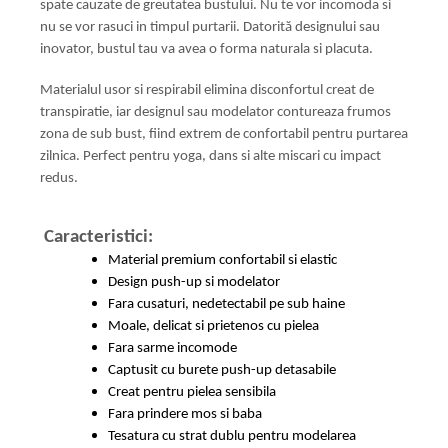
spate cauzate de greutatea bustului. Nu te vor incomoda si
nu se vor rasuci in timpul purtarii. Datorită designului sau
inovator, bustul tau va avea o forma naturala si placuta.
Materialul usor si respirabil elimina disconfortul creat de
transpiratie, iar designul sau modelator contureaza frumos
zona de sub bust, fiind extrem de confortabil pentru purtarea
zilnica. Perfect pentru yoga, dans si alte miscari cu impact
redus.
Caracteristici:
Material premium confortabil si elastic
Design push-up si modelator
Fara cusaturi, nedetectabil pe sub haine
Moale, delicat si prietenos cu pielea
Fara sarme incomode
Captusit cu burete push-up detasabile
Creat pentru pielea sensibila
Fara prindere mos si baba
Tesatura cu strat dublu pentru modelarea