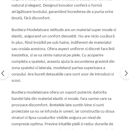
natural și elegant. Designul inovator conferă o formă
atrăgătoare bustului, garantând încrederea de a purta orice
ținută, fără disconfort.
Bustiera Modelatoare Jetitude are un material super moale si
elastic, asigurand un confort deosebit. Nu are nicio cusătură
în plus, fiind invizibil pe sub haine, indiferent de materialul
sau croiala acestora. Ofera aspect uniform si discret fara linii
inestetice, si se va simte natural pe piele. Cu acoperire
completa a spatelui, aceasta ajuta la ascunderea grasimii din
zona spatelui si laterala, modeland partea superioara a
corpului. Are bureti detasabile care sunt usor de introdusi si
scosi.
Bustiera modelatoare ofera un suport puternic datorita
bandei late din material elastic si moale, fara sarme care sa
provoace discomfort. Bretelele late suntin bine si sunt
proiectate sa nu se infunda in umeri, iar constructia cu doua
straturi si lipsa cusaturilor visibile asigura un nivel de
compresie optima. Previne iritatiile pielii si reduc durerile de