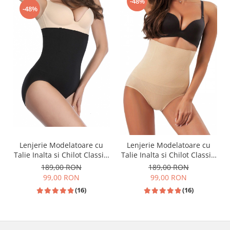
-48%
-48%
Lenjerie Modelatoare cu
Lenjerie Modelatoare cu
Talie Inalta si Chilot Classic,
Talie Inalta si Chilot Classic,
Negru
Bej
189,00 RON
189,00 RON
99,00 RON
99,00 RON
(16)
(16)