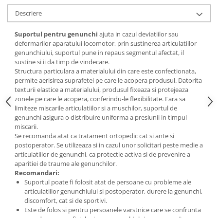
Descriere
Suportul pentru genunchi
ajuta in cazul deviatiilor sau
deformarilor aparatului locomotor, prin sustinerea articulatiilor
genunchiului, suportul pune in repaus segmentul afectat, il
sustine si ii da timp de vindecare.
Structura particulara a materialului din care este confectionata,
permite aerisirea suprafetei pe care le acopera produsul. Datorita
texturii elastice a materialului, produsul fixeaza si protejeaza
zonele pe care le acopera, conferindu-le flexibilitate. Fara sa
limiteze miscarile articulatiilor si a muschilor, suportul de
genunchi asigura o distribuire uniforma a presiunii in timpul
miscarii.
Se recomanda atat ca tratament ortopedic cat si ante si
postoperator. Se utilizeaza si in cazul unor solicitari peste medie a
articulatiilor de genunchi, ca protectie activa si de prevenire a
aparitiei de traume ale genunchilor.
Recomandari:
Suportul poate fi folosit atat de persoane cu probleme ale
articulatiilor genunchiului si postoperator, durere la genunchi,
discomfort, cat si de sportivi.
Este de folos si pentru persoanele varstnice care se confrunta